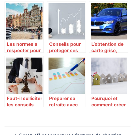
rapide et plus
l’assurance
d’accident :
efficace de
auto entre
comment bien
mettre a jour
l’enfant et son
faire ?
une carte grise
parent
Les normes a
Conseils pour
L’obtention de
respecter pour
proteger ses
carte grise,
les ERP
investissements
quelle duree ?
(Etablissements
Recevant du
Public)
Faut-il solliciter
Preparer sa
Pourquoi et
les conseils
retraite avec
comment créer
d’un avocat
per : guide pour
une société
pour une
bien anticiper
civile
procedure de
son avenir
immobilière
Navigation
divorce ?
financier
(SCI) ?