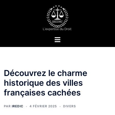
Aller
au
contenu
Ouvrir/fermer
le
menu
Découvrez le charme
historique des villes
françaises cachées
PAR
IREDIC
4 FÉVRIER 2025
DIVERS