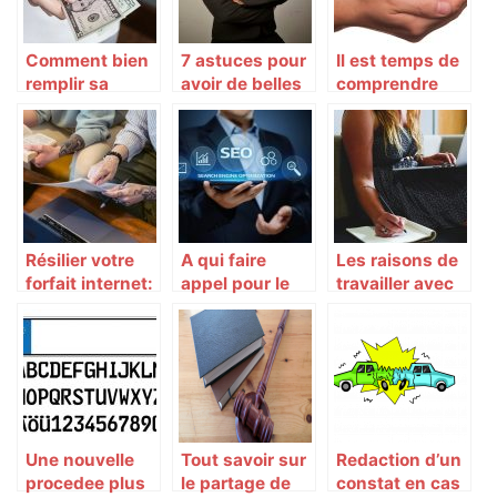
Comment bien
7 astuces pour
Il est temps de
remplir sa
avoir de belles
comprendre
déclaration
coiffures
son assurance
d’impôts ?
Résilier votre
A qui faire
Les raisons de
forfait internet:
appel pour le
travailler avec
que devez-
referencement
une société de
vous savoir?
d’un site web
portage salarial
avocat à
bordeaux ?
Une nouvelle
Tout savoir sur
Redaction d’un
procedee plus
le partage de
constat en cas