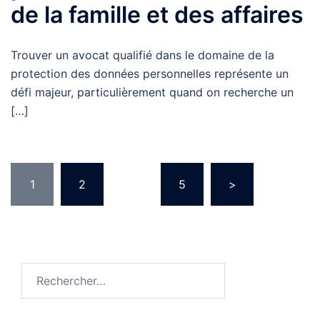
de la famille et des affaires
Trouver un avocat qualifié dans le domaine de la
protection des données personnelles représente un
défi majeur, particulièrement quand on recherche un
[…]
Pagination
1
2
…
5
>
des
publications
Rechercher :