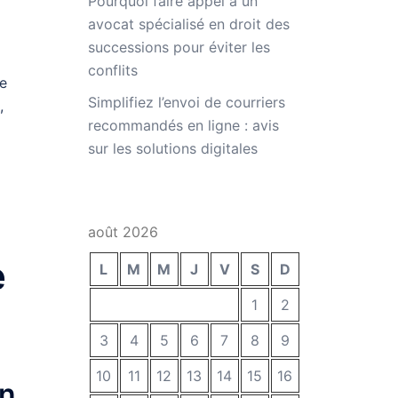
Pourquoi faire appel à un
avocat spécialisé en droit des
successions pour éviter les
conflits
te
Simplifiez l’envoi de courriers
,
recommandés en ligne : avis
sur les solutions digitales
août 2026
e
L
M
M
J
V
S
D
1
2
3
4
5
6
7
8
9
10
11
12
13
14
15
16
on