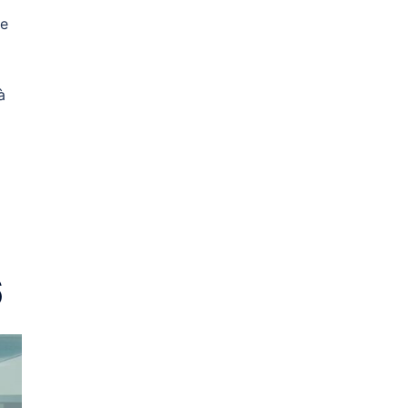
ce
à
6