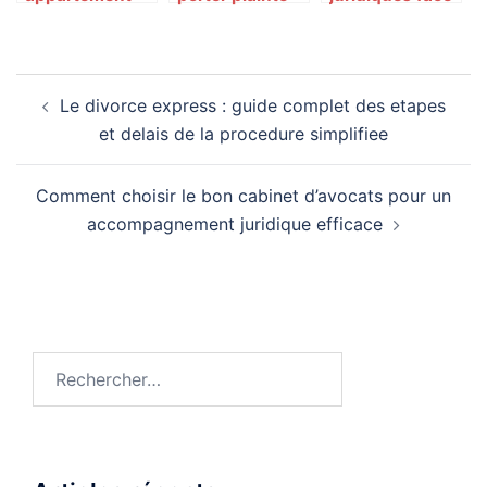
ou une maison
contre la police
au non-
au Portugal :
: Le rôle
versement du
guide complet
essentiel des
devoir de
Navigation
associations
secours
Le divorce express : guide complet des etapes
d’aide aux
d’article
victimes
et delais de la procedure simplifiee
Comment choisir le bon cabinet d’avocats pour un
accompagnement juridique efficace
Rechercher :