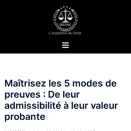
Aller
au
contenu
Ouvrir/fermer
le
menu
Maîtrisez les 5 modes de
preuves : De leur
admissibilité à leur valeur
probante