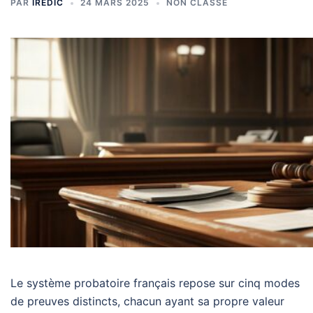
PAR
IREDIC
24 MARS 2025
NON CLASSÉ
Le système probatoire français repose sur cinq modes
de preuves distincts, chacun ayant sa propre valeur