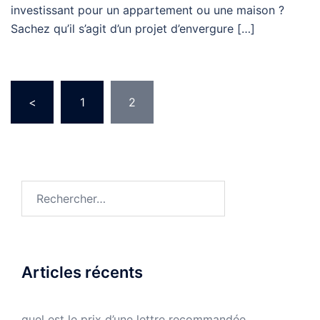
investissant pour un appartement ou une maison ?
Sachez qu’il s’agit d’un projet d’envergure […]
Pagination
<
1
2
des
publications
Rechercher :
Articles récents
quel est le prix d’une lettre recommandée